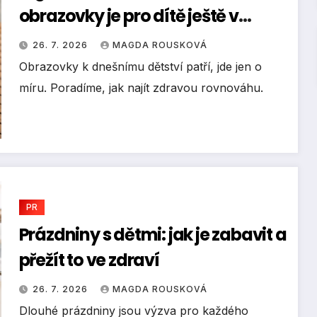
obrazovky je pro dítě ještě v
pořádku
26. 7. 2026
MAGDA ROUSKOVÁ
Obrazovky k dnešnímu dětství patří, jde jen o
míru. Poradíme, jak najít zdravou rovnováhu.
PR
Prázdniny s dětmi: jak je zabavit a
přežít to ve zdraví
26. 7. 2026
MAGDA ROUSKOVÁ
Dlouhé prázdniny jsou výzva pro každého