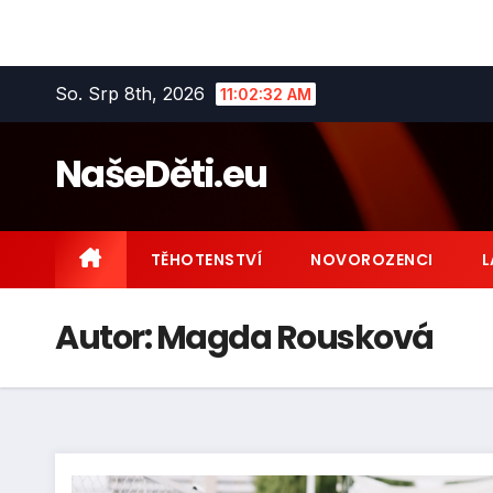
Skip
So. Srp 8th, 2026
11:02:33 AM
to
content
NašeDěti.eu
TĚHOTENSTVÍ
NOVOROZENCI
L
Autor:
Magda Rousková