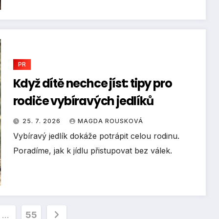
PR
Když dítě nechce jíst: tipy pro
rodiče vybíravých jedlíků
25. 7. 2026
MAGDA ROUSKOVÁ
Vybíravý jedlík dokáže potrápit celou rodinu.
Poradíme, jak k jídlu přistupovat bez válek.
vání
…
55