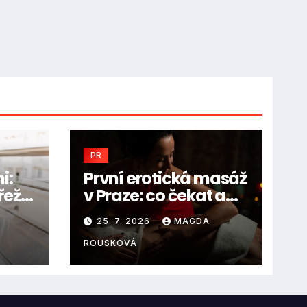
PR
i:
První erotická masáž
řežít
v Praze: co čekat a
jak vybrat salon
25. 7. 2026
MAGDA
ROUSKOVÁ