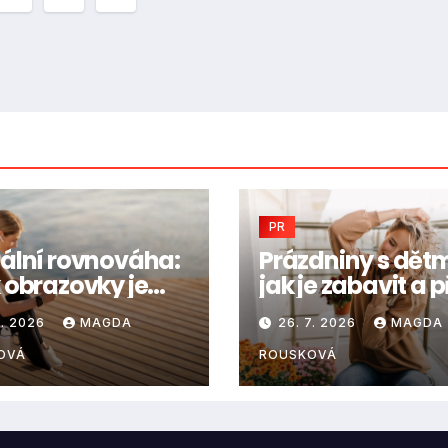
vků
PR
tální rovnováha:
Prázdniny s dětm
k obrazovky je
jak je zabavit a p
ítě ještě v
to ve zdraví
7. 2026
MAGDA
26. 7. 2026
MAGDA
ádku
OVÁ
ROUSKOVÁ