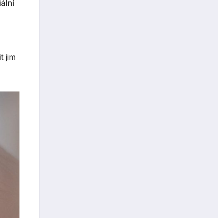
ální
t jim