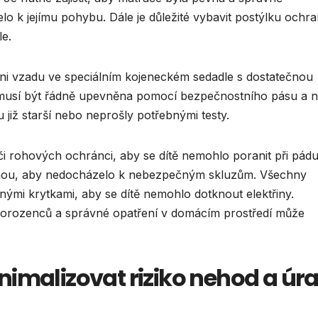
lo k jejímu pohybu. Dále je důležité vybavit postýlku ochr
le.
ni vzadu ve speciálním kojeneckém sedadle s dostatečnou
musí být řádně upevněna pomocí bezpečnostního pásu a 
 již starší nebo neprošly potřebnými testy.
 či rohových ochránci, aby se dítě nemohlo poranit při pádu
suchou, aby nedocházelo k nebezpečným skluzům. Všechny
nými krytkami, aby se dítě nemohlo dotknout elektřiny.
vorozenců a správné opatření v domácím prostředí může
nimalizovat riziko nehod a úr