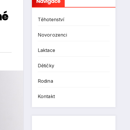
Navigace
né
Těhotenství
Novorozenci
Laktace
Dětičky
Rodina
Kontakt