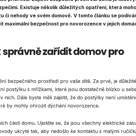
ečími. Existuje několik důležitých opatření, která moh
úrazu či nehody ve svém domově. V tomto článku se podív
stit maximální bezpečnost pro novorozence v jejich domá
 správně zařídit domov pro
ní bezpečného prostředí pro vaše dítě. Za prvé, je důležit
lní postýlku s mřížkami, které jsou dostatečně blízko u seb
nich. Dále byste měli zajistit, že do postýlky není umístěn
eré by mohly ohrozit dýchání novorozence.
ch částí domu. Ujistěte se, že jsou všechny elektrické zás
vody ukryté tak, aby nedošlo ke kontaktu s malými ručičk