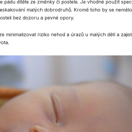
pádu dítěte ze změnky či postele. Je vhodné použít speci
seskakování malých dobrodruhů. Kromě toho by se nemělo
osteli bez dozoru a pevné opory.
 minimalizovat riziko nehod a úrazů u malých dětí a zajisti
vota.