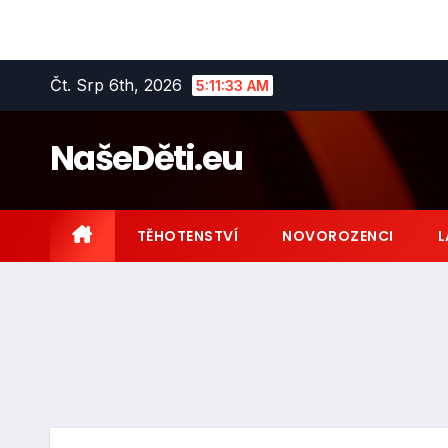
Skip
Čt. Srp 6th, 2026
5:11:35 AM
to
content
NašeDěti.eu
TĚHOTENSTVÍ
NOVOROZENCI
L