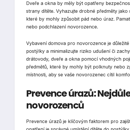
Dveře a okna by měly být opatřeny bezpečnos
strany dítěte. Vyhazujte drobné předměty jako
které by mohly způsobit pád nebo úraz. Pamatu
nebo podchlazení novorozence.
Vybavení domova pro novorozence je důležité 
postýlky a minimalizujte riziko udušení či zac
drátovody, dveře a okna pomocí vhodných pojis
předmětů, které by mohly být polknuty nebo zp
místnosti, aby se vaše novorozenec cítil kom
Prevence úrazů: Nejdůle
novorozenců
Prevence úrazů je klíčovým faktorem pro zajiš
opatření je správné umístění dítěte do postýlky