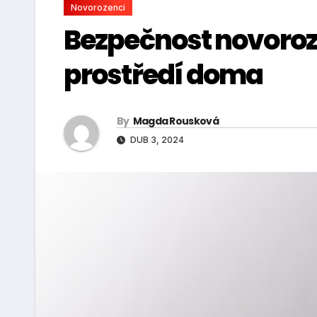
Novorozenci
Bezpečnost novoroze
prostředí doma
By
Magda Rousková
DUB 3, 2024