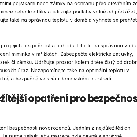
tními pojistkami nebo zámky na ochranu před otevřením z
 mince nebo knoflíky a udržujte podlahy volné od překážek
jte také na správnou teplotu v domě a vyhněte se přehřát
pro jejich bezpečnost a pohodu. Dbejte na správnou volb
hycení miminka v mřížkách. Zabezpečte elektrické zásuvky,
tek či zámků. Udržujte prostor kolem dítěte čistý od drob
ůsobit úraz. Nezapomínejte také na optimální teplotu v
fortně a bezpečně ve svém domovském prostředí.
žitější opatření pro bezpečnos
tění bezpečnosti novorozenců. Jedním z nejdůležitějších
. Je nutné zajistit, aby matrace byla pevná a správně