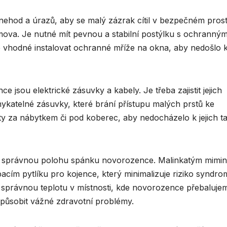
o nehod a úrazů, aby se malý zázrak cítil v bezpečném prost
mova. Je nutné mít pevnou a stabilní postýlku s ochranným
je vhodné instalovat ochranné mříže na okna, aby nedošlo 
 jsou elektrické zásuvky a kabely. Je třeba zajistit jejich
mykatelné zásuvky, které brání přístupu malých prstů ke
ty za nábytkem či pod koberec, aby nedocházelo k jejich t
a správnou polohu spánku novorozence. Malinkatým mimi
acím pytlíku pro kojence, který minimalizuje riziko syndr
na správnou teplotu v místnosti, kde novorozence přebaluje
působit vážné zdravotní problémy.