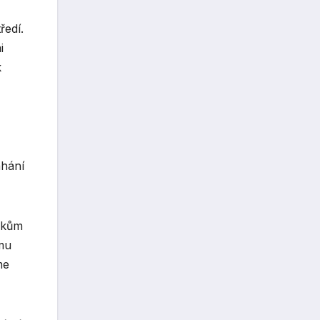
ředí.
i
k
ahání
nkům
omu
me