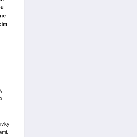
ou
áme
cím
é
e,
o
uvky
ami.