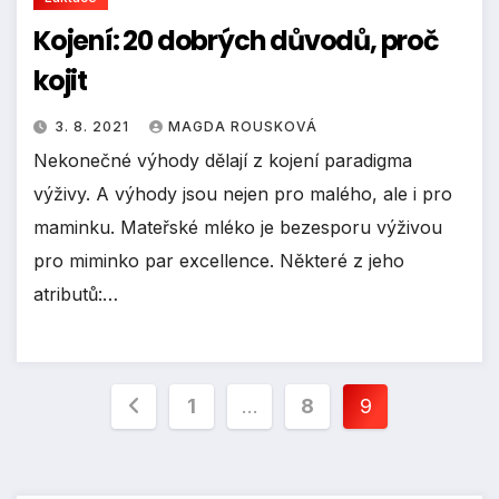
Kojení: 20 dobrých důvodů, proč
kojit
3. 8. 2021
MAGDA ROUSKOVÁ
Nekonečné výhody dělají z kojení paradigma
výživy. A výhody jsou nejen pro malého, ale i pro
maminku. Mateřské mléko je bezesporu výživou
pro miminko par excellence. Některé z jeho
atributů:…
Stránkování
1
…
8
9
příspěvků