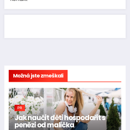
Možná jste zmeškali
PR
Jak naučit děti hospodařit s
penězi od malička