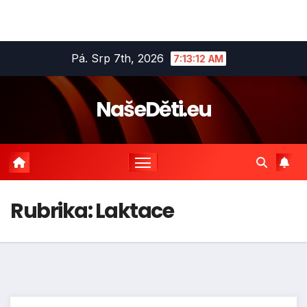
Skip
Pá. Srp 7th, 2026
7:13:13 AM
to
content
NašeDěti.eu
Rubrika:
Laktace