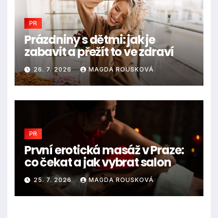
PR
Prázdniny s dětmi: jak je
zabavit a přežít to ve zdraví
26. 7. 2026
MAGDA ROUSKOVÁ
PR
První erotická masáž v Praze:
co čekat a jak vybrat salon
25. 7. 2026
MAGDA ROUSKOVÁ