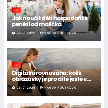
PR
Jak naučit děti hospodařit s
penězi od malička
26. 7. 2026
MAGDA ROUSKOVÁ
PR
Digitální rovnováha: kolik
obrazovky je pro dítě ještě v
pořádku
26. 7. 2026
MAGDA ROUSKOVÁ