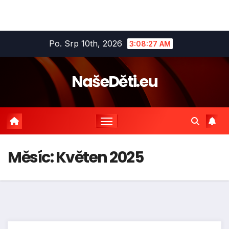
Skip
Po. Srp 10th, 2026
3:08:27 AM
to
content
NašeDěti.eu
Měsíc:
Květen 2025