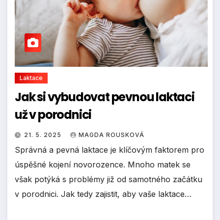
Laktace
Jak si vybudovat pevnou laktaci
už v porodnici
21. 5. 2025
MAGDA ROUSKOVÁ
Správná a pevná laktace je klíčovým faktorem pro
úspěšné kojení novorozence. Mnoho matek se
však potýká s problémy již od samotného začátku
v porodnici. Jak tedy zajistit, aby vaše laktace…