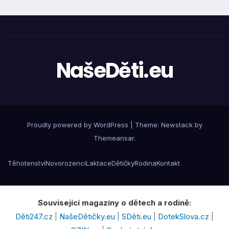
NašeDěti.eu
Proudly powered by WordPress
|
Theme:
Newstack
by
Themeansar
.
Těhotenství
Novorozenci
Laktace
Dětičky
Rodina
Kontakt
Související magazíny o dětech a rodině:
Děti247.cz
|
NašeDětičky.eu
|
SDěti.eu
|
DotekSlova.cz
|