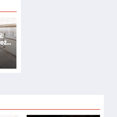
i:
ežít