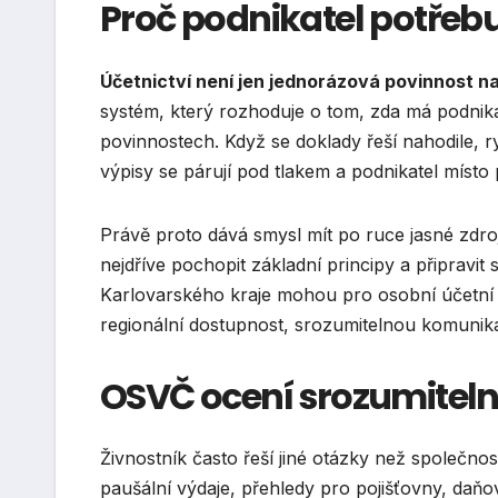
Proč podnikatel potřebu
Účetnictví není jen jednorázová povinnost na
systém, který rozhoduje o tom, zda má podnik
povinnostech. Když se doklady řeší nahodile, 
výpisy se párují pod tlakem a podnikatel místo 
Právě proto dává smysl mít po ruce jasné zdroj
nejdříve pochopit základní principy a připravit 
Karlovarského kraje mohou pro osobní účetní 
regionální dostupnost, srozumitelnou komunik
OSVČ ocení srozumiteln
Živnostník často řeší jiné otázky než společn
paušální výdaje, přehledy pro pojišťovny, daň