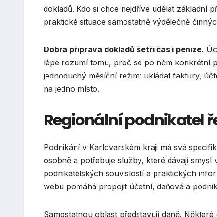
dokladů. Kdo si chce nejdříve udělat základní 
praktické situace samostatně výdělečně činný
Dobrá příprava dokladů šetří čas i peníze.
Úče
lépe rozumí tomu, proč se po něm konkrétní pod
jednoduchý měsíční režim: ukládat faktury, 
na jedno místo.
Regionální podnikatel ře
Podnikání v Karlovarském kraji má svá specifi
osobně a potřebuje služby, které dávají smysl v
podnikatelských souvislostí a praktických info
webu pomáhá propojit účetní, daňová a podnika
Samostatnou oblast představují daně. Některé o