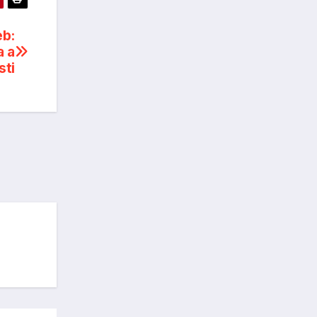
eb:
a a
sti