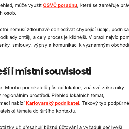
přehled, může využít
OSVČ poradnu
, která se zaměřuje prá
ch osob.
tní nemusí zdlouhavě dohledávat chybějící údaje, podnika
klady chtějí, a celý proces je klidnější. V praxi nejvíc po
účtenky, smlouvy, výpisy a komunikaci k významným obcho
ší i místní souvislosti
ka. Mnoho podnikatelů působí lokálně, zná své zákazníky
 regionálním prostředí. Přehled lokálních témat,
rmací nabízí
Karlovarský podnikatel
. Takový typ podpůrn
telská témata do širšího kontextu.
tázky už přesahují běžné účtování a vyžadují pečlivější