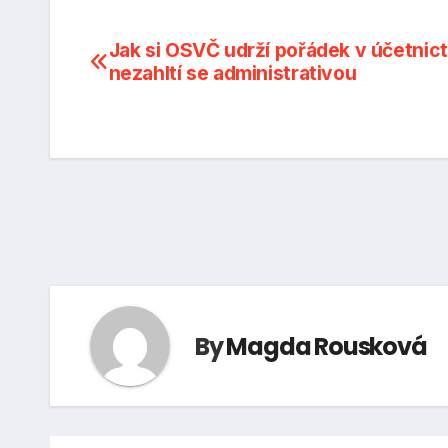
Navigace
Jak si OSVČ udrží pořádek v účetnict
nezahltí se administrativou
pro
příspěvek
By
Magda Rousková