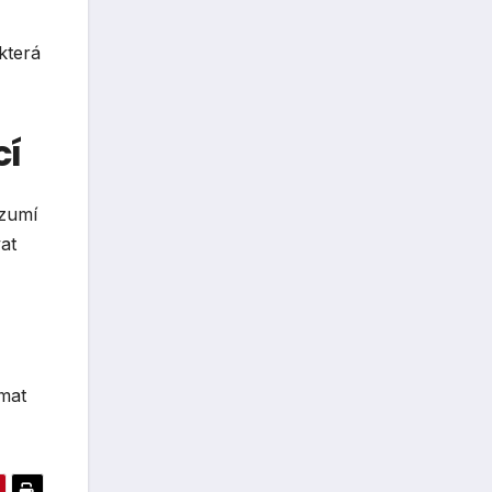
 která
cí
ozumí
at
mat