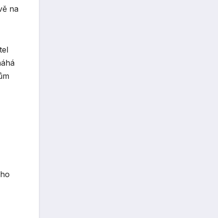
vě na
tel
máhá
dům
ého