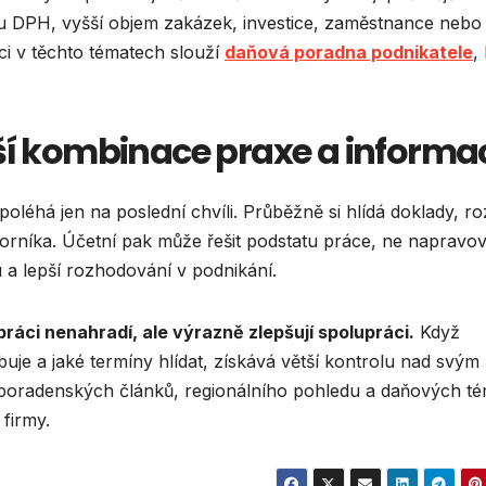
u DPH, vyšší objem zakázek, investice, zaměstnance nebo
aci v těchto tématech slouží
daňová poradna podnikatele
,
ší kombinace praxe a informa
poléhá jen na poslední chvíli. Průběžně si hlídá doklady, r
borníka. Účetní pak může řešit podstatu práce, ne napravov
 a lepší rozhodování v podnikání.
áci nenahradí, ale výrazně zlepšují spolupráci.
Když
ebuje a jaké termíny hlídat, získává větší kontrolu nad svým
 poradenských článků, regionálního pohledu a daňových té
firmy.