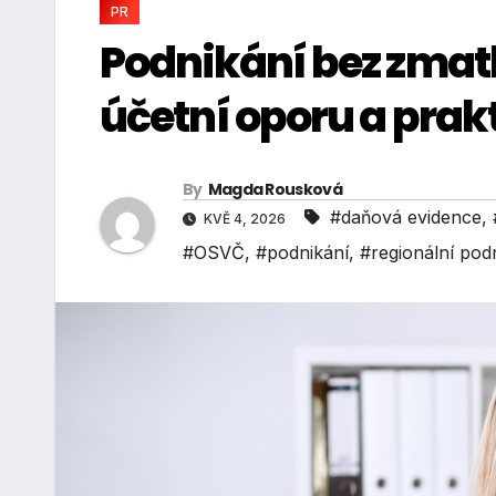
PR
Podnikání bez zmat
účetní oporu a prak
By
Magda Rousková
#daňová evidence
,
KVĚ 4, 2026
#OSVČ
,
#podnikání
,
#regionální podn