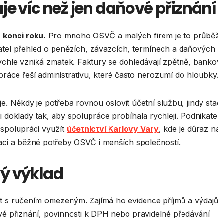
je víc než jen daňové přiznání
 konci roku.
Pro mnoho OSVČ a malých firem je to průbě
atel přehled o penězích, závazcích, termínech a daňových
rychle vzniká zmatek. Faktury se dohledávají zpětně, banko
práce řeší administrativu, které často nerozumí do hloubky
e. Někdy je potřeba rovnou oslovit účetní službu, jindy sta
si doklady tak, aby spolupráce probíhala rychleji. Podnikate
spolupráci využít
účetnictví Karlovy Vary
, kde je důraz n
aci a běžné potřeby OSVČ i menších společností.
ý výklad
ost s ručením omezeným. Zajímá ho evidence příjmů a výdajů
ové přiznání, povinnosti k DPH nebo pravidelné předávání