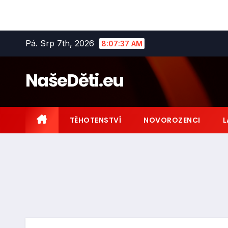
Skip
Pá. Srp 7th, 2026
8:07:38 AM
to
content
NašeDěti.eu
TĚHOTENSTVÍ
NOVOROZENCI
L