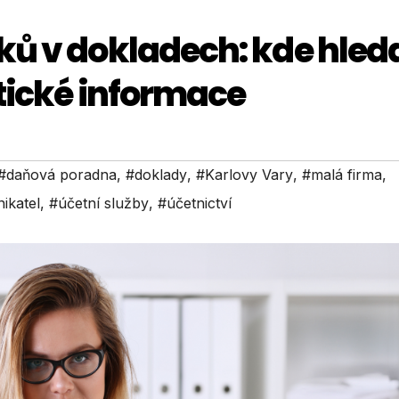
ků v dokladech: kde hled
tické informace
#daňová poradna
,
#doklady
,
#Karlovy Vary
,
#malá firma
,
ikatel
,
#účetní služby
,
#účetnictví