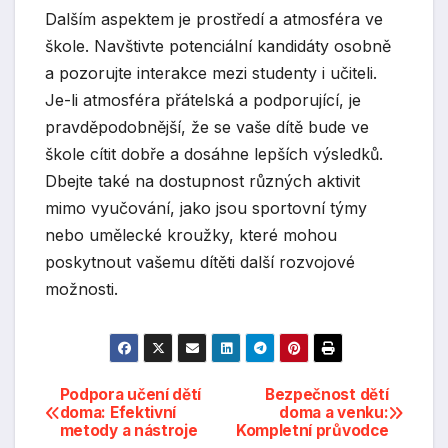
Dalším aspektem je prostředí a atmosféra ve
škole. Navštivte potenciální kandidáty osobně
a pozorujte interakce mezi studenty i učiteli.
Je-li atmosféra přátelská a podporující, je
pravděpodobnější, že se vaše dítě bude ve
škole cítit dobře a dosáhne lepších výsledků.
Dbejte také na dostupnost různých aktivit
mimo vyučování, jako jsou sportovní týmy
nebo umělecké kroužky, které mohou
poskytnout vašemu dítěti další rozvojové
možnosti.
Navigace
Podpora učení dětí
Bezpečnost dětí
doma: Efektivní
doma a venku:
metody a nástroje
Kompletní průvodce
pro