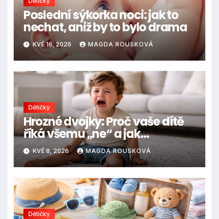
Dětičky
Poslední sýkorka noci: jak to
nechat, aniž by to bylo drama
KVĚ 16, 2026
MAGDA ROUSKOVÁ
Dětičky
Hrozné dvojky: Proč vaše dítě
říká všemu „ne“ a jak
zvládnout záchvaty vzteku
KVĚ 8, 2026
MAGDA ROUSKOVÁ
Dětičky