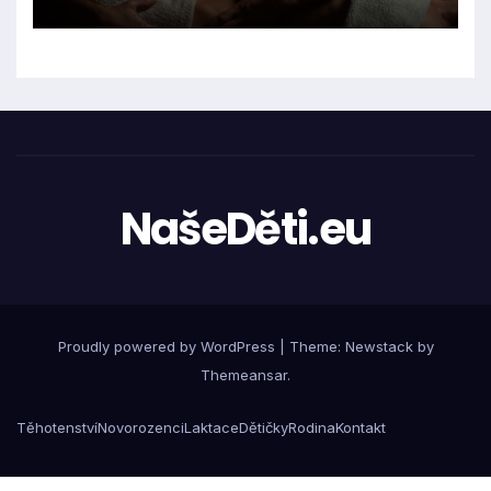
NašeDěti.eu
Proudly powered by WordPress
|
Theme:
Newstack
by
Themeansar
.
Těhotenství
Novorozenci
Laktace
Dětičky
Rodina
Kontakt