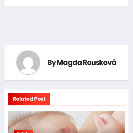
příspěvek
By
Magda Rousková
Related Post