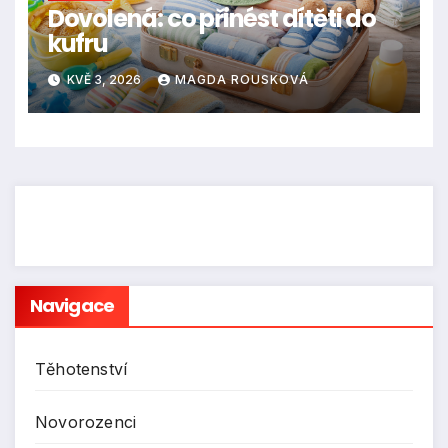
Dovolená: co přinést dítěti do
kufru
KVĚ 3, 2026
MAGDA ROUSKOVÁ
Navigace
Těhotenství
Novorozenci