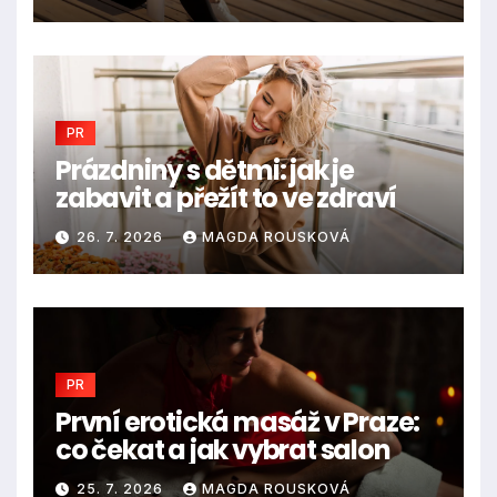
PR
Prázdniny s dětmi: jak je
zabavit a přežít to ve zdraví
26. 7. 2026
MAGDA ROUSKOVÁ
PR
První erotická masáž v Praze:
co čekat a jak vybrat salon
25. 7. 2026
MAGDA ROUSKOVÁ