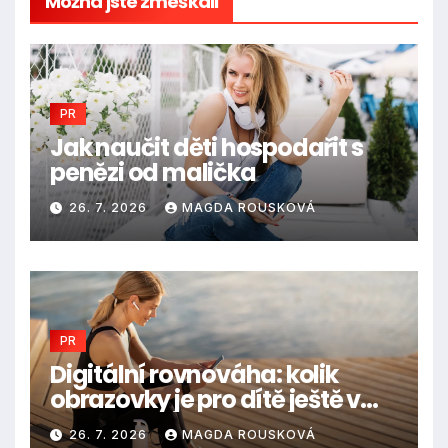
Možná jste zmeškali
PR
Jak naučit děti hospodařit s
penězi od malička
26. 7. 2026
MAGDA ROUSKOVÁ
PR
Digitální rovnováha: kolik
obrazovky je pro dítě ještě v
pořádku
26. 7. 2026
MAGDA ROUSKOVÁ