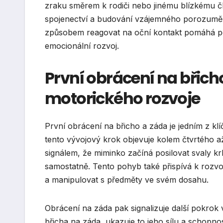
zraku směrem k rodiči nebo jinému blízkému č
spojenectví a budování vzájemného porozumění
způsobem reagovat na oční kontakt pomáhá pos
emocionální rozvoj.
První obrácení na břicho
motorického rozvoje
První obrácení na břicho a záda je jedním z k
tento vývojový krok objevuje kolem čtvrtého až
signálem, že miminko začíná posilovat svaly kr
samostatně. Tento pohyb také přispívá k rozvoj
a manipulovat s předměty ve svém dosahu.
Obrácení na záda pak signalizuje další pokrok
břicha na záda, ukazuje to jeho sílu a schopno