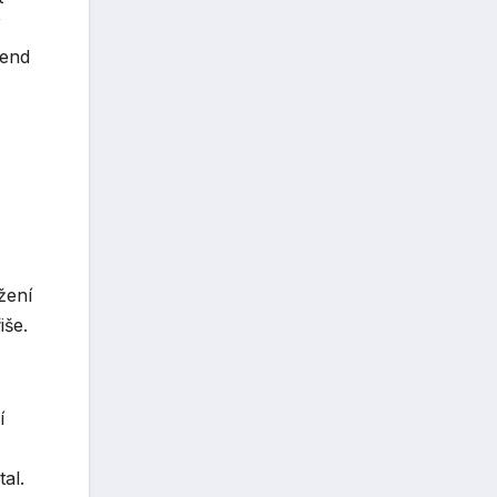
rend
žení
iše.
í
al.