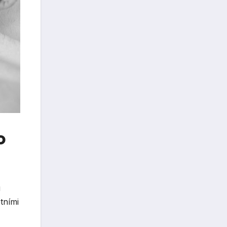
o
u
tními