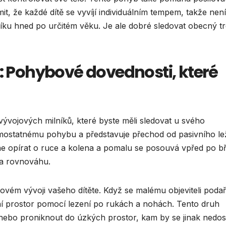
omit, že každé dítě se vyvíjí individuálním tempem, takže není
íku hned po určitém věku. Je ale dobré sledovat obecný t
í: Pohybové dovednosti, které
 vývojových milníků, které byste měli sledovat u svého
mostatnému pohybu a představuje přechod od pasivního le
čne opírat o ruce a kolena a pomalu se posouvá vpřed po bř
i a rovnováhu.
ovém vývoji vašeho dítěte. Když se malému objeviteli podař
ní prostor pomocí lezení po rukách a nohách. Tento druh
bo proniknout do úzkých prostor, kam by se jinak nedost