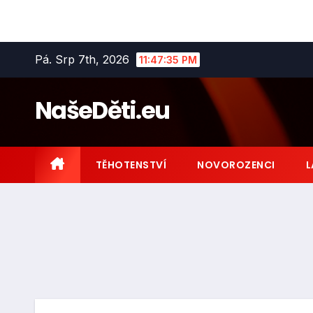
Skip
Pá. Srp 7th, 2026
11:47:36 PM
to
content
NašeDěti.eu
TĚHOTENSTVÍ
NOVOROZENCI
L