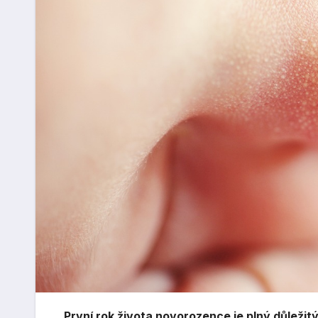
První rok života novorozence je plný důležit