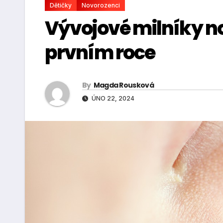
Dětičky
Novorozenci
Vývojové milníky n
prvním roce
By
Magda Rousková
ÚNO 22, 2024