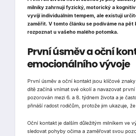
milníky zahrnují fyzický, motorický a kognitiv
vyvíjí individuálním tempem, ale existují ur
zaměřit. V tomto článku se podíváme na pět k
rozpoznat u vašeho malého potomka.
První úsměv a oční kont
emocionálního vývoje
První úsměv a oční kontakt jsou klíčové znak
dítě začíná vnímat své okolí a navazovat první 
pozorován mezi 6. a 8. týdnem života a je čas
přináší radost rodičům, protože jim ukazuje, že j
Oční kontakt je dalším důležitým milníkem ve v
sledovat pohyby očima a zaměřovat svou pozo