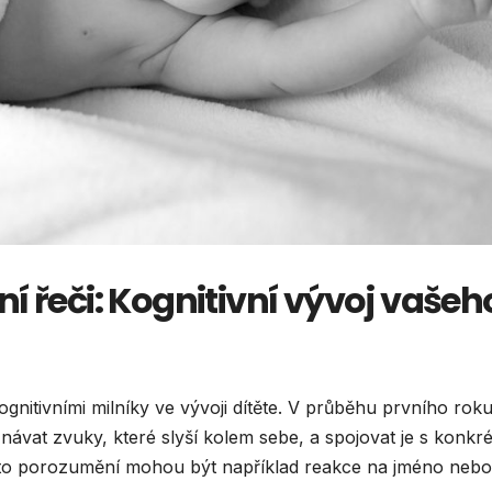
í řeči: Kognitivní vývoj vašeh
gnitivními milníky ve vývoji dítěte. V průběhu prvního rok
návat zvuky, které slyší kolem sebe, a spojovat je s konkré
oto porozumění mohou být například reakce na jméno nebo