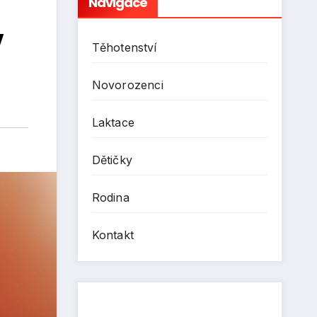
Navigace
v
Těhotenství
Novorozenci
Laktace
Dětičky
Rodina
Kontakt