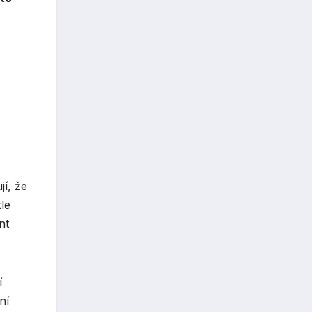
í, že
le
nt
í
ní