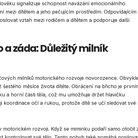
lověku signalizuje schopnost navázání emocionálního
 mezi dítětem a jeho pečujícím prostředím. Odpovídajícím
ilovat vztah mezi rodičem a dítětem a podporuje další
 a záda: Důležitý milník
líčových milníků motorického rozvoje novorozence. Obvykl
 šestého měsíce života dítěte. Obrácení na břicho je první
ku a horní části těla, což mu umožňuje držet hlavičku
i koordinace očí a rukou, protože dítě se učí sledovat své
 v motorickém rozvoji. Když se miminku podaří samo otočit 
st kontrolovat své tělo. Tento pohyb také pomáhá posilova