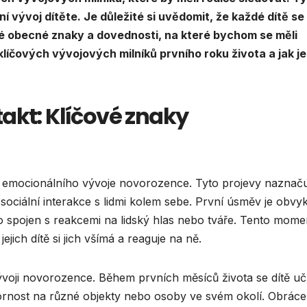
ní vývoj dítěte. Je důležité si uvědomit, že každé dítě se
čité obecné znaky a dovednosti, na které bychom se měli
líčových vývojových milníků prvního roku života a jak je
akt: Klíčové znaky
y emocionálního vývoje novorozence. Tyto projevy naznačuj
sociální interakce s lidmi kolem sebe. První úsměv je obvyk
to spojen s reakcemi na lidský hlas nebo tváře. Tento mome
ejich dítě si jich všímá a reaguje na ně.
ývoji novorozence. Během prvních měsíců života se dítě uč
rnost na různé objekty nebo osoby ve svém okolí. Obráce