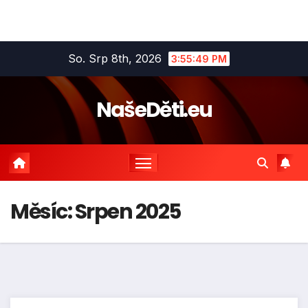
Skip
So. Srp 8th, 2026
3:55:49 PM
to
content
NašeDěti.eu
Měsíc:
Srpen 2025