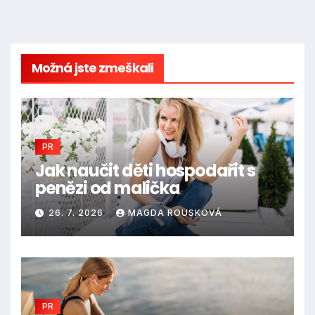
Možná jste zmeškali
PR
Jak naučit děti hospodařit s
penězi od malička
26. 7. 2026
MAGDA ROUSKOVÁ
PR