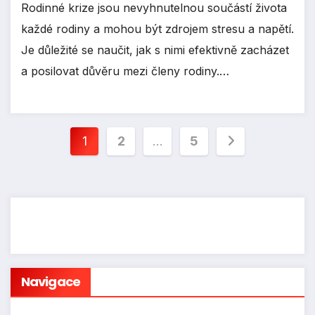
Rodinné krize jsou nevyhnutelnou součástí života
každé rodiny a mohou být zdrojem stresu a napětí.
Je důležité se naučit, jak s nimi efektivně zacházet
a posilovat důvěru mezi členy rodiny.…
Stránkování
1
2
…
5
příspěvků
Navigace