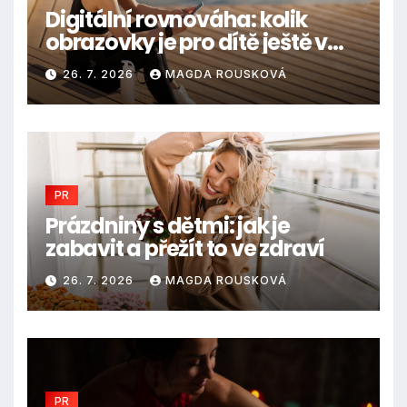
Digitální rovnováha: kolik
obrazovky je pro dítě ještě v
pořádku
26. 7. 2026
MAGDA ROUSKOVÁ
PR
Prázdniny s dětmi: jak je
zabavit a přežít to ve zdraví
26. 7. 2026
MAGDA ROUSKOVÁ
PR