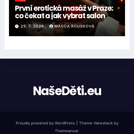
První erotická masáž v Praze:
co čekat a jak vybrat salon
25. 7. 2026
MAGDA ROUSKOVÁ
NašeDěti.eu
Proudly powered by WordPress
|
Theme:
Newstack
by
Themeansar
.