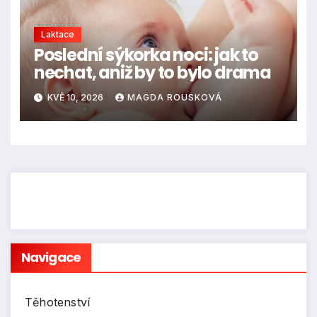
Laktace
Poslední sýkorka noci: jak to
nechat, aniž by to bylo drama
KVĚ 10, 2026
MAGDA ROUSKOVÁ
Navigace
Těhotenství