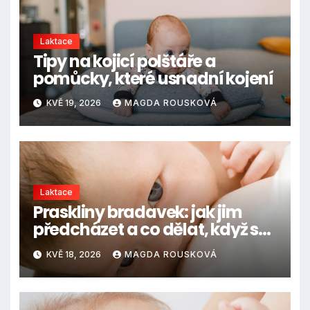
Laktace
Tipy na kojicí polštáře a
pomůcky, které usnadní kojení
KVĚ 19, 2026
MAGDA ROUSKOVÁ
Laktace
Praskliny bradavek: jak jim
předcházet a co dělat, když se
objeví
KVĚ 18, 2026
MAGDA ROUSKOVÁ