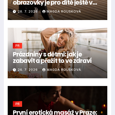
obrazovky je pro dítě ještě v
pořádku
26. 7. 2026
MAGDA ROUSKOVÁ
PR
Prázdniny s dětmi: jak je
zabavit a přežít to ve zdraví
26. 7. 2026
MAGDA ROUSKOVÁ
PR
První erotická masáž v Praze: