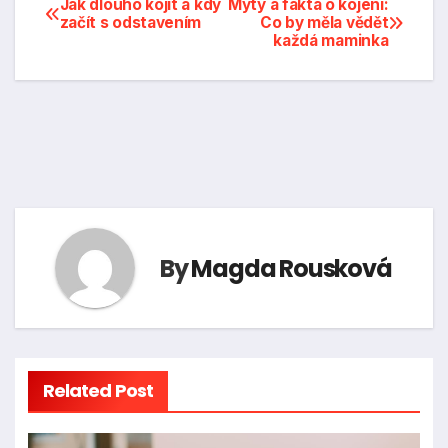
Navigace
Jak dlouho kojit a kdy
Mýty a fakta o kojení:
začít s odstavením
Co by měla vědět
každá maminka
pro
příspěvek
By
Magda Rousková
Related Post