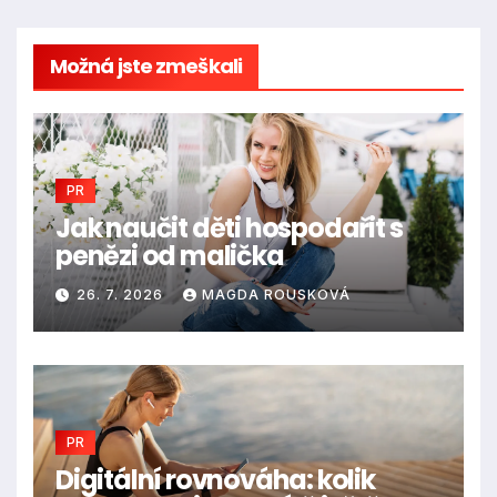
Možná jste zmeškali
PR
Jak naučit děti hospodařit s
penězi od malička
26. 7. 2026
MAGDA ROUSKOVÁ
PR
Digitální rovnováha: kolik