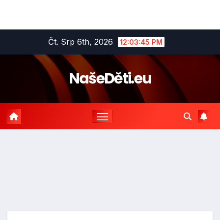
Skip
Čt. Srp 6th, 2026
12:03:46 PM
to
content
NašeDěti.eu