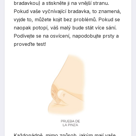
bradavkou) a stiskněte ji na vnější stranu.
Pokud vaše vyčnívající bradavka, to znamená,
vyjde to, můžete kojit bez problémů. Pokud se
naopak potopí, váš malý bude stát více sání.
Podívejte se na osvícení, napodobujte prsty a
proveďte test!
Každopádně, mimo způsob, jakým mají vaše