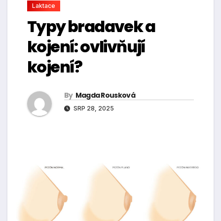
Laktace
Typy bradavek a
kojení: ovlivňují
kojení?
By
Magda Rousková
SRP 28, 2025