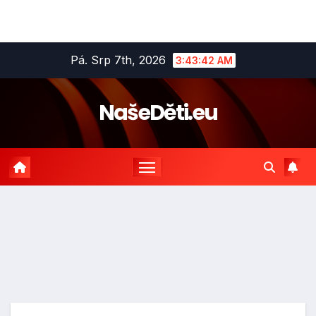
Skip
Pá. Srp 7th, 2026
3:43:43 AM
to
content
NašeDěti.eu