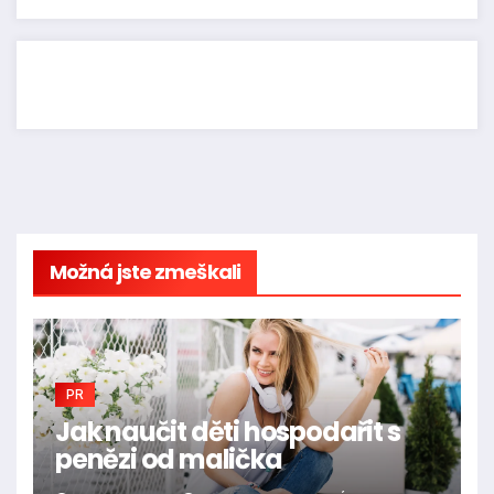
Možná jste zmeškali
PR
Jak naučit děti hospodařit s
penězi od malička