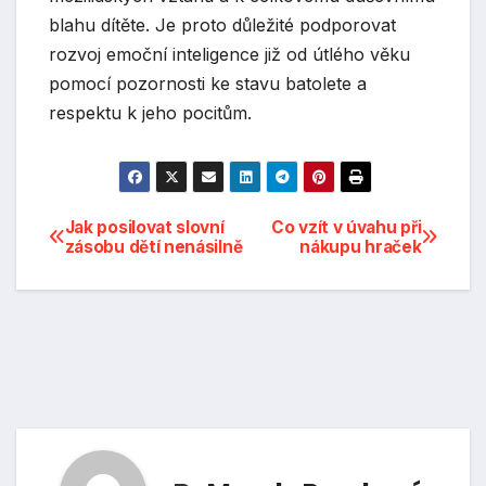
blahu dítěte. Je proto důležité podporovat
rozvoj emoční inteligence již od útlého věku
pomocí pozornosti ke stavu batolete a
respektu k jeho pocitům.
Navigace
Jak posilovat slovní
Co vzít v úvahu při
zásobu dětí nenásilně
nákupu hraček
pro
příspěvek