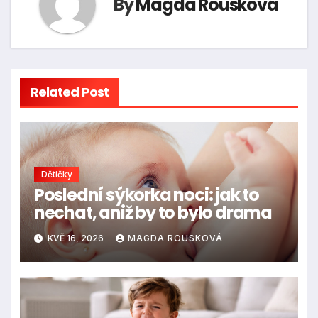
By
Magda Rousková
Related Post
Dětičky
Poslední sýkorka noci: jak to
nechat, aniž by to bylo drama
KVĚ 16, 2026
MAGDA ROUSKOVÁ