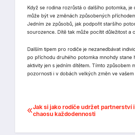
Když se rodina rozrůstá o dalšího potomka, je d
může být ve změnách způsobených příchodem n
Jedním ze způsobů, jak podpořit staršího potom
sourozence. Dítě tak může pocítit důležitost a o
Dalším tipem pro rodiče je nezanedbávat indivi
po příchodu druhého potomka mnohdy stane hekt
aktivity jen s jedním dítětem. Tímto způsobem m
pozornosti i v dobách velkých změn ve vašem 
Navigace
Jak si jako rodiče udržet partnerství i
chaosu každodennosti
pro
příspěvek