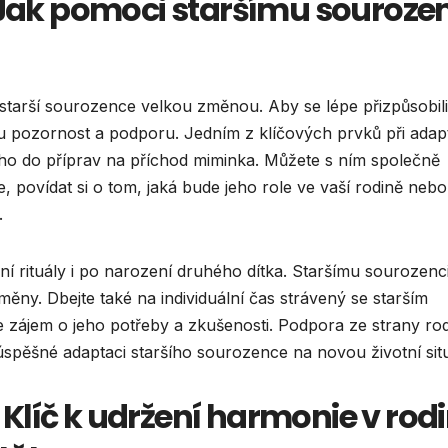
 Jak pomoci staršímu souroze
starší sourozence velkou změnou. Aby se lépe přizpůsobili
nou pozornost a podporu. Jedním z klíčových prvků při adap
 ho do příprav na příchod miminka. Můžete s ním společně
 povídat si o tom, jaká bude jeho role ve vaší rodině neb
.
diční rituály i po narození druhého dítka. Staršímu sourozenc
měny. Dbejte také na individuální čas strávený se starším
 zájem o jeho potřeby a zkušenosti. Podpora ze strany rod
úspěšné adaptaci staršího sourozence na novou životní situ
Klíč k udržení harmonie v rod