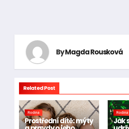
By
Magda Rousková
Related Post
Rodina
Rodina
Prostřední dítě: mýty
Jak s
a pravdy o jeho
udrže