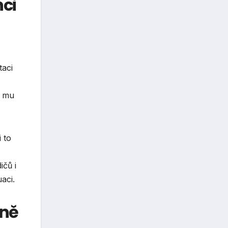
nci
taci
o mu
i to
ičů i
aci.
ině