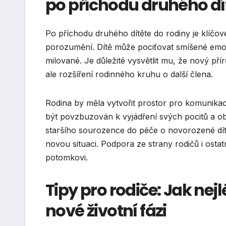
po příchodu druhého dí
Po příchodu druhého dítěte do rodiny je klíč
porozumění. Dítě může pociťovat smíšené emoce
milované. Je důležité vysvětlit mu, že nový p
ale rozšíření rodinného kruhu o další člena.
Rodina by měla vytvořit prostor pro komunikac
být povzbuzován k vyjádření svých pocitů a ob
staršího sourozence do péče o novorozené dítě
novou situaci. Podpora ze strany rodičů i osta
potomkovi.
Tipy pro rodiče: Jak nejl
nové životní fázi