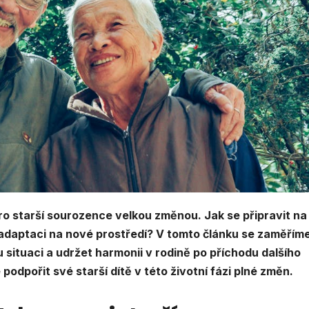
ro starší sourozence velkou změnou. Jak se připravit na
v adaptaci na nové prostředí? V tomto článku se zaměřím
u situaci a udržet harmonii v rodině po příchodu dalšího
e podpořit své starší dítě v této životní fázi plné změn.