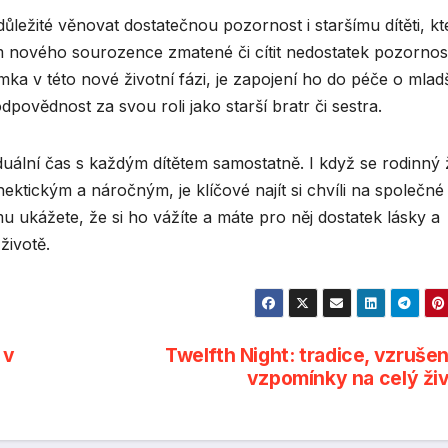
ůležité věnovat dostatečnou pozornost i staršímu dítěti, kt
ového sourozence zmatené či cítit nedostatek pozornost
ka v této nové životní fázi, je zapojení ho do péče o mlad
dpovědnost za svou roli jako starší bratr či sestra.
duální čas s každým dítětem samostatně. I když se rodinný 
ickým a náročným, je klíčové najít si chvíli na společné
u ukážete, že si ho vážíte a máte pro něj dostatek lásky a
životě.
 v
Twelfth Night: tradice, vzrušen
vzpomínky na celý ži