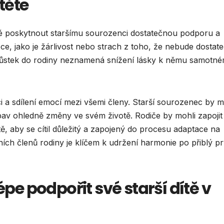
těte
ové poskytnout staršímu sourozenci dostatečnou podporu a
, jako je žárlivost nebo strach z toho, že nebude dostat
řírůstek do rodiny neznamená snížení lásky k němu samotn
i a sdílení emocí mezi všemi členy. Starší sourozenec by m
av ohledně změny ve svém životě. Rodiče by mohli zapojit
, aby se cítil důležitý a zapojený do procesu adaptace na
tních členů rodiny je klíčem k udržení harmonie po přiblý p
épe podpořit své starší dítě v