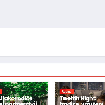
Rodina
i jako rodiče
Twelfth Night:
t partnerství i v
tradice, vzrušení