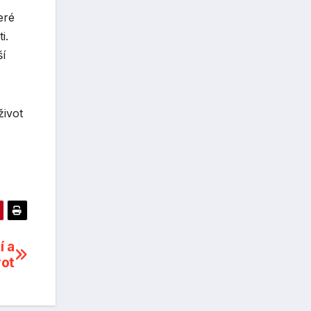
eré
i.
ší
život
í a
vot