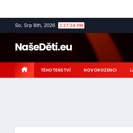
Skip
So. Srp 8th, 2026
2:27:36 PM
to
content
NašeDěti.eu
TĚHOTENSTVÍ
NOVOROZENCI
L