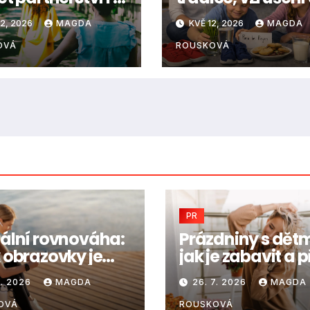
osu
vzpomínky na ce
2, 2026
MAGDA
KVĚ 12, 2026
MAGDA
odennosti
život
OVÁ
ROUSKOVÁ
PR
tální rovnováha:
Prázdniny s dětm
k obrazovky je
jak je zabavit a p
ítě ještě v
to ve zdraví
7. 2026
MAGDA
26. 7. 2026
MAGDA
ádku
OVÁ
ROUSKOVÁ