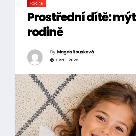
Rodina
Prostřední dítě: mýt
rodině
By
Magda Rousková
ČVN 1, 2026