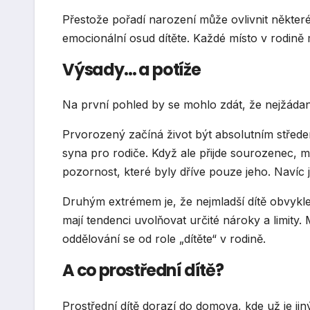
Přestože pořadí narození může ovlivnit některé
emocionální osud dítěte. Každé místo v rodině 
Výsady… a potíže
Na první pohled by se mohlo zdát, že nejžádaněj
Prvorozený začíná život být absolutním středem
syna pro rodiče. Když ale přijde sourozenec, mu
pozornost, které byly dříve pouze jeho. Navíc 
Druhým extrémem je, že nejmladší dítě obvykle 
mají tendenci uvolňovat určité nároky a limity.
oddělování se od role „dítěte“ v rodině.
A co prostřední dítě?
Prostřední dítě dorazí do domova, kde už je jin