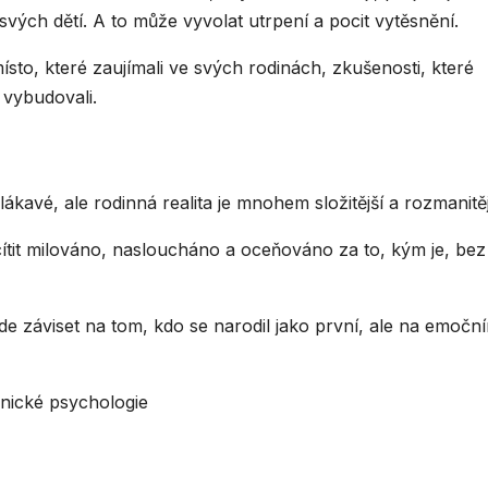
ých dětí. A to může vyvolat utrpení a pocit vytěsnění.
 místo, které zaujímali ve svých rodinách, zkušenosti, které
m vybudovali.
ákavé, ale rodinná realita je mnohem složitější a rozmanitěj
cítit milováno, nasloucháno a oceňováno za to, kým je, bez
 záviset na tom, kdo se narodil jako první, ale na emočn
inické psychologie