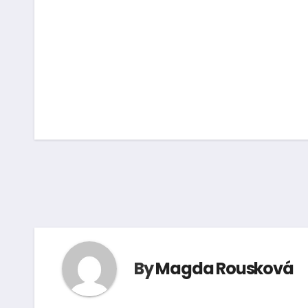
Navigace
pro
příspěvek
By
Magda Rousková