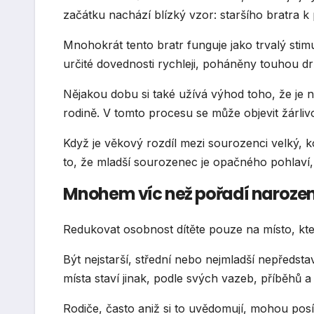
začátku nachází blízký vzor: staršího bratra 
Mnohokrát tento bratr funguje jako trvalý stimu
určité dovednosti rychleji, poháněny touhou d
Nějakou dobu si také užívá výhod toho, že je n
rodině. V tomto procesu se může objevit žárlivo
Když je věkový rozdíl mezi sourozenci velký, k
to, že mladší sourozenec je opačného pohlaví, z
Mnohem víc než pořadí narozen
Redukovat osobnost dítěte pouze na místo, které
Být nejstarší, střední nebo nejmladší nepředst
místa staví jinak, podle svých vazeb, příběhů a
Rodiče, často aniž si to uvědomují, mohou posíl