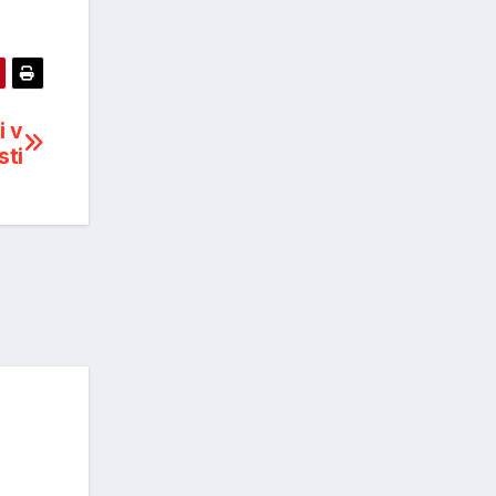
i v
sti