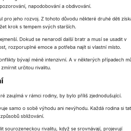
k pozorování, napodobování a obdivování.
l pro jeho rozvoj. Z tohoto důvodu některé druhé děti získ
ržet krok s tempem svých starších.
ejmenší. Dokud se nenarodí další bratr a musí se usadit v
st, rozporuplné emoce a potřeba najít si vlastní místo.
onflikty bývají méně intenzivní. A v některých případech m
mírnit určitou rivalitu.
í
 zaujímá v rámci rodiny, by bylo příliš zjednodušující.
avuje samo o sobě výhodu ani nevýhodu. Každá rodina si ta
 způsobů sbližování.
it sourozeneckou rivalitu, když se srovnávají, projevují