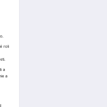
o.
 roli
ti.
i a
mie a
d