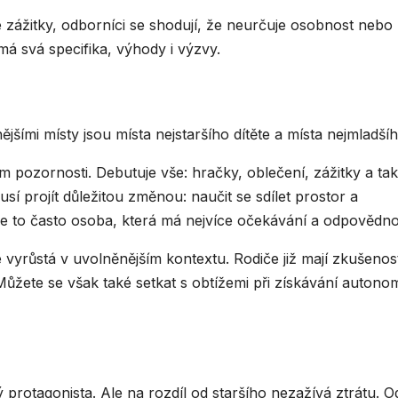
 zážitky, odborníci se shodují, že neurčuje osobnost nebo
má svá specifika, výhody i výzvy.
šími místy jsou místa nejstaršího dítěte a místa nejmladšíh
 pozornosti. Debutuje vše: hračky, oblečení, zážitky a také
sí projít důležitou změnou: naučit se sdílet prostor a
je to často osoba, která má nejvíce očekávání a odpovědnos
vyrůstá v uvolněnějším kontextu. Rodiče již mají zkušenost
 Můžete se však také setkat s obtížemi při získávání autono
ý protagonista. Ale na rozdíl od staršího nezažívá ztrátu. O