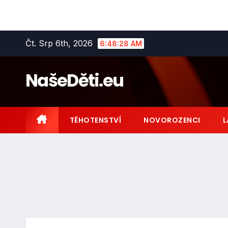
Skip
Čt. Srp 6th, 2026
6:48:29 AM
to
content
NašeDěti.eu
TĚHOTENSTVÍ
NOVOROZENCI
L