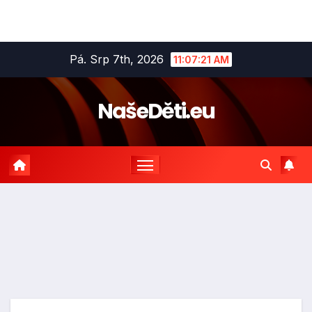
Skip
Pá. Srp 7th, 2026
11:07:21 AM
to
content
NašeDěti.eu