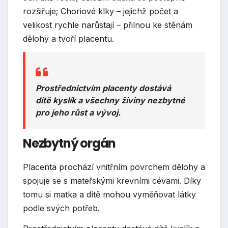
rozšiřuje; Choriové klky – jejichž počet a
velikost rychle narůstají – přilnou ke stěnám
dělohy a tvoří placentu.
Prostřednictvím placenty dostává
dítě kyslík a všechny živiny nezbytné
pro jeho růst a vývoj.
Nezbytný orgán
Placenta prochází vnitřním povrchem dělohy a
spojuje se s mateřskými krevními cévami. Díky
tomu si matka a dítě mohou vyměňovat látky
podle svých potřeb.