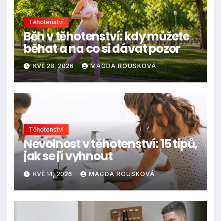
Těhotenství
Běh v těhotenství: kdy můžete
běhat a na co si dávat pozor
KVĚ 28, 2026
MAGDA ROUSKOVÁ
Těhotenství
Nevolnost v těhotenství: 15 tipů,
jak se jí vyhnout
KVĚ 14, 2026
MAGDA ROUSKOVÁ