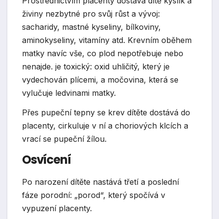
Prostřednictvím placenty dostává dítě kyslík a
živiny nezbytné pro svůj růst a vývoj:
sacharidy, mastné kyseliny, bílkoviny,
aminokyseliny, vitamíny atd. Krevním oběhem
matky navíc vše, co plod nepotřebuje nebo
nenajde. je toxický: oxid uhličitý, který je
vydechován plícemi, a močovina, která se
vylučuje ledvinami matky.
Přes pupeční tepny se krev dítěte dostává do
placenty, cirkuluje v ní a choriových klcích a
vrací se pupeční žílou.
Osvícení
Po narození dítěte nastává třetí a poslední
fáze porodní: „porod“, který spočívá v
vypuzení placenty.