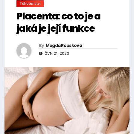
Těhotenství
Placenta: co to je a
jaká je její funkce
By
Magda Rousková
ČVN 21, 2023