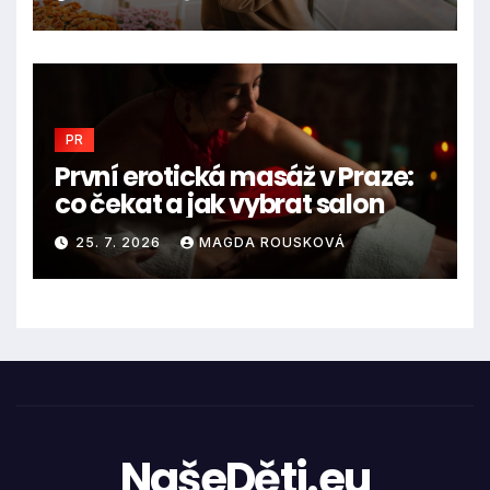
PR
První erotická masáž v Praze:
co čekat a jak vybrat salon
25. 7. 2026
MAGDA ROUSKOVÁ
NašeDěti.eu