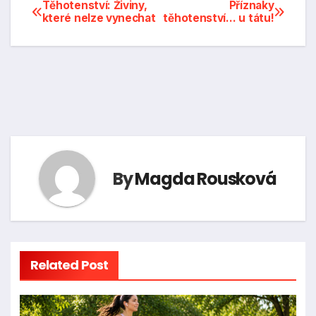
Navigace
Těhotenství: Živiny,
Příznaky
které nelze vynechat
těhotenství… u tátu!
pro
příspěvek
By
Magda Rousková
Related Post