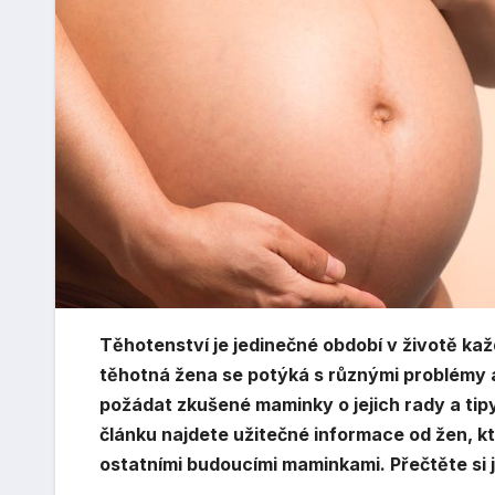
Těhotenství je jedinečné období v životě kaž
těhotná žena se potýká s různými problémy a
požádat zkušené maminky o jejich rady a tip
článku najdete užitečné informace od žen, kt
ostatními budoucími maminkami. Přečtěte si 