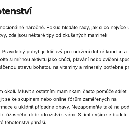
tenství
ocionálně náročné. Pokud hledáte rady, jak si co nejvíce u
ýzvy, zde jsou některé tipy od zkušených maminek.
. Pravidelný pohyb je klíčový pro udržení dobré kondice a
olte si mírnou aktivitu jako chůzi, plavání nebo cvičení spe
váženou stravu bohatou na vitaminy a minerály potřebné p
ém okolí. Mluvit s ostatními maminkami často pomůže sdílet
ipojit se ke skupinám nebo online fórům zaměřených na
rmace a uklidnit případné obavy. Nezapomeňte také na po
to úžasného dobrodružství s vámi. S tímto vším se budete c
é těhotenství přináší.