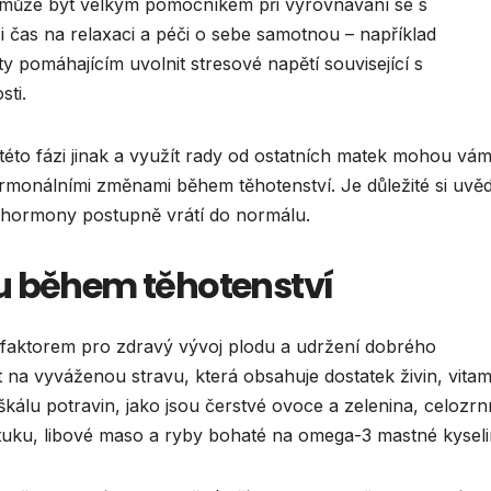
t, může být velkým pomocníkem při vyrovnávání se s
si čas na relaxaci a péči o sebe samotnou – například
ty pomáhajícím uvolnit stresové napětí související s
sti.
této fázi jinak a využít rady od ostatních matek mohou vá
hormonálními změnami během těhotenství. Je důležité si uvě
 hormony postupně vrátí do normálu.
u během těhotenství
 faktorem pro zdravý vývoj plodu a udržení dobrého
t na vyváženou stravu, která obsahuje dostatek živin, vitam
álu potravin, jako jsou čerstvé ovoce a zelenina, celozr
uku, libové maso a ryby bohaté na omega-3 mastné kyseli