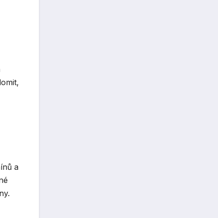
m
domit,
ínů a
nné
ny.