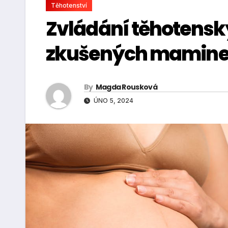
Těhotenství
Zvládání těhotensk
zkušených mamin
By
Magda Rousková
ÚNO 5, 2024