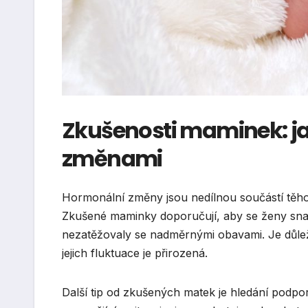
Zkušenosti maminek: ja
změnami
Hormonální změny jsou nedílnou součástí těho
Zkušené maminky doporučují, aby se ženy snaž
nezatěžovaly se nadměrnými obavami. Je důleži
jejich fluktuace je přirozená.
Další tip od zkušených matek je hledání podpory 