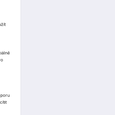
žít
ciálně
ro
dporu
ítit