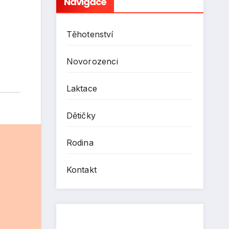
Navigace
Těhotenství
Novorozenci
Laktace
Dětičky
Rodina
Kontakt