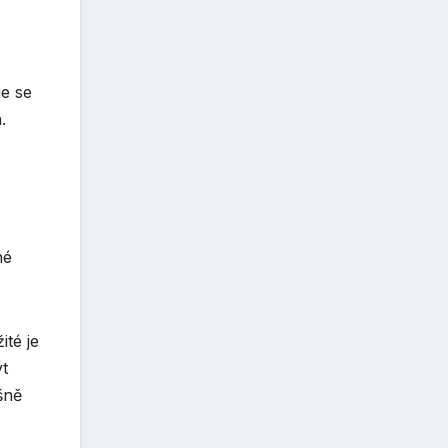
je se
.
né
ité je
ýt
šně