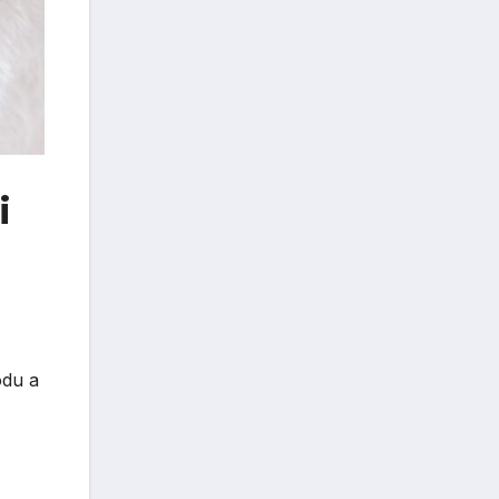
i
odu a