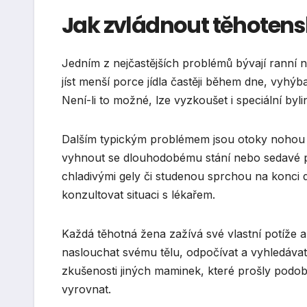
Jak zvládnout těhotens
Jedním z nejčastějších problémů bývají ranní n
jíst menší porce jídla častěji během dne, vyh
Není-li to možné, lze vyzkoušet i speciální byli
Dalším typickým problémem jsou otoky nohou a 
vyhnout se dlouhodobému stání nebo sedavé
chladivými gely či studenou sprchou na konci d
konzultovat situaci s lékařem.
Každá těhotná žena zažívá své vlastní potíže a k
naslouchat svému tělu, odpočívat a vyhledáva
zkušenosti jiných maminek, které prošly pod
vyrovnat.