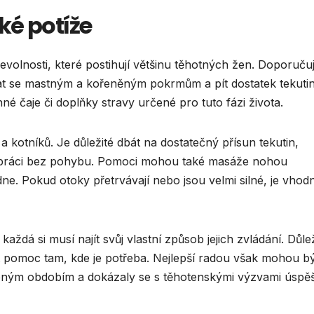
ké potíže
evolnosti, které postihují většinu těhotných žen. Doporuču
ýbat se mastným a kořeněným pokrmům a pít dostatek tekutin
nné čaje či doplňky stravy určené pro tuto fázi života.
kotníků. Je důležité dbát na dostatečný přísun tekutin,
 práci bez pohybu. Pomoci mohou také masáže nohou
ne. Pokud otoky přetrvávají nebo jsou velmi silné, je vhod
aždá si musí najít svůj vlastní způsob jejich zvládání. Důlež
t pomoc tam, kde je potřeba. Nejlepší radou však mohou b
obným obdobím a dokázaly se s těhotenskými výzvami úspě