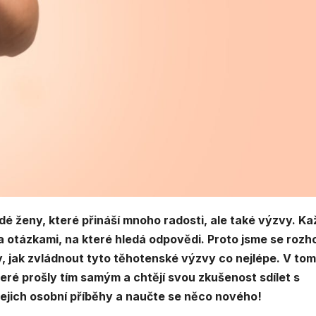
dé ženy, které přináší mnoho radosti, ale také výzvy. K
 otázkami, na které hledá odpovědi. Proto jsme se rozho
y, jak zvládnout tyto těhotenské výzvy co nejlépe. V to
eré prošly tím samým a chtějí svou zkušenost sdílet s
jejich osobní příběhy a naučte se něco nového!