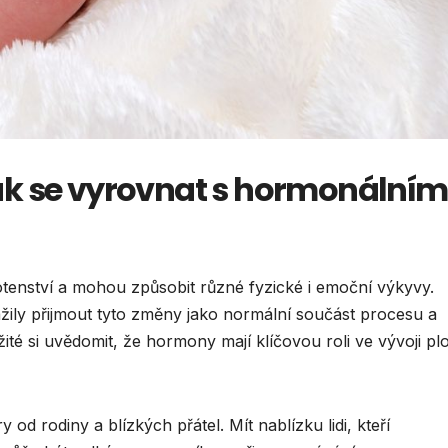
k se vyrovnat s hormonálním
tenství a mohou způsobit různé fyzické i emoční výkyvy.
ily přijmout tyto změny jako normální součást procesu a
té si uvědomit, že hormony mají klíčovou roli ve vývoji pl
od rodiny a blízkých přátel. Mít nablízku lidi, kteří