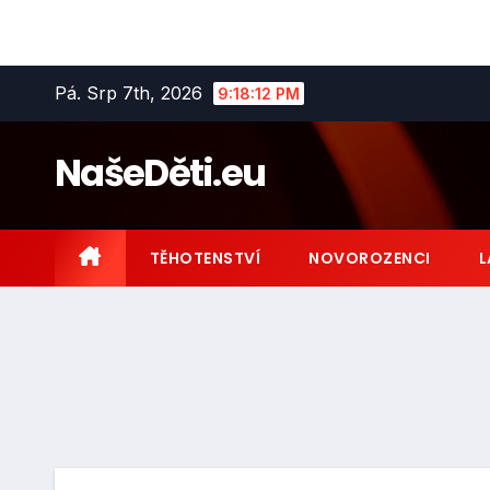
Skip
Pá. Srp 7th, 2026
9:18:14 PM
to
content
NašeDěti.eu
TĚHOTENSTVÍ
NOVOROZENCI
L