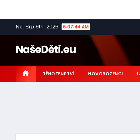
Skip
Ne. Srp 9th, 2026
6:07:45 AM
to
content
NašeDěti.eu
TĚHOTENSTVÍ
NOVOROZENCI
L