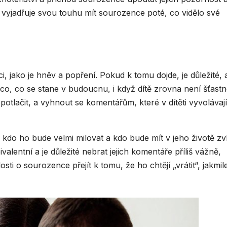
zi vyjadřuje svou touhu mít sourozence poté, co vidělo své
jako je hněv a popření. Pokud k tomu dojde, je důležité, 
 něco, co se stane v budoucnu, i když dítě zrovna není šťastn
 potlačit, a vyhnout se komentářům, které v dítěti vyvolávají
kdo ho bude velmi milovat a kdo bude mít v jeho životě zvl
alentní a je důležité nebrat jejich komentáře příliš vážně,
i o sourozence přejít k tomu, že ho chtějí „vrátit“, jakmil