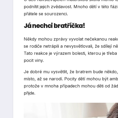
podnítit jejich zvědavost. Mnoho dětí v této fá
přátele se sourozenci.
Já nechci bratříčka!
Někdy mohou zprávy vyvolat nečekanou reakci, 
se rodiče netrápili a nevysvětlovali, že sdílejí
Tato reakce je výrazem bolesti, kterou je třeba
pocit viny.
Je dobré mu vysvětlit, že bratrem bude někdo, 
místo, až se narodí. Pocity dětí mohou být ambiv
protože v mnoha případech mohou děti od žádost
přijde.