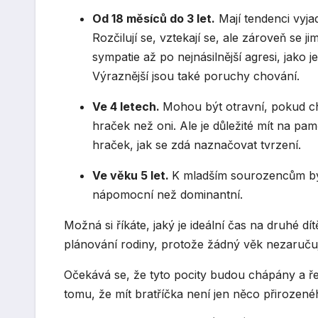
Od 18 měsíců do 3 let.
Mají tendenci vyja
Rozčilují se, vztekají se, ale zároveň se jim
sympatie až po nejnásilnější agresi, jako j
Výraznější jsou také poruchy chování.
Ve 4 letech.
Mohou být otravní, pokud cht
hraček než oni. Ale je důležité mít na pamět
hraček, jak se zdá naznačovat tvrzení.
Ve věku 5 let.
K mladším sourozencům bývaj
nápomocní než dominantní.
Možná si říkáte, jaký je ideální čas na druhé d
plánování rodiny, protože žádný věk nezaručuje,
Očekává se, že tyto pocity budou chápány a ře
tomu, že mít bratříčka není jen něco přirozeného