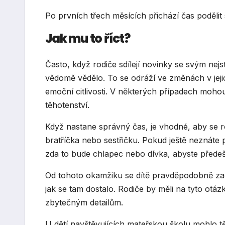
Po prvních třech měsících přichází čas podělit
Jak mu to říct?
Často, když rodiče sdílejí novinky se svým nejsta
vědomě vědělo. To se odráží ve změnách v jejic
emoční citlivosti. V některých případech moho
těhotenství.
Když nastane správný čas, je vhodné, aby se r
bratříčka nebo sestřičku. Pokud ještě neznáte
zda to bude chlapec nebo dívka, abyste přede
Od tohoto okamžiku se dítě pravděpodobně začn
jak se tam dostalo. Rodiče by měli na tyto otáz
zbytečným detailům.
U dětí navštěvujících mateřskou školu mohlo t